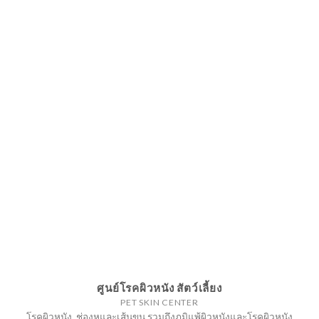
ศูนย์โรคผิวหนัง สัตว์เลี้ยง
PET SKIN CENTER
โรคผิวหนัง, ช่องหูและเส้นขน รวมถึงภูมิแพ้ผิวหนังและโรคผิวหนัง