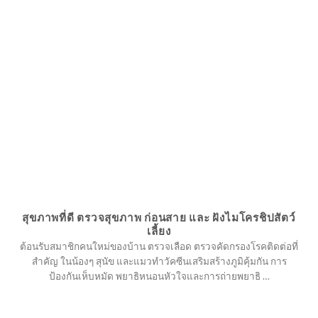
สุขภาพที่ดี ตรวจสุขภาพ ก่อนสาย และ ฝังไมโครชิปสัตว์
เลี้ยง
ต้อนรับสมาชิกคนใหม่ของบ้าน ตรวจเลือด ตรวจคัดกรองโรคติดต่อที่
สำคัญ ในน้องๆ สุนัข และแมวทำวัคซีนเสริมสร้างภูมิคุ้มกัน การ
ป้องกันเห็บหมัด พยาธิหนอนหัวใจและการถ่ายพยาธิ …