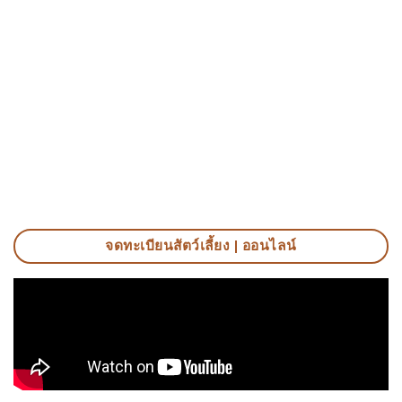
จดทะเบียนสัตว์เลี้ยง | ออนไลน์