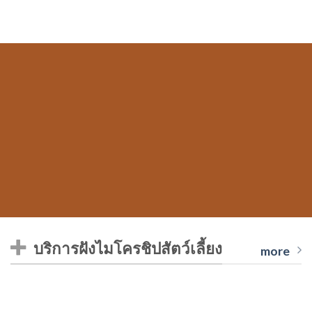
บริการฝังไมโครชิปสัตว์เลี้ยง
more