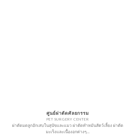
ศูนย์ผ่าตัดศัลยกรรม
PET SURGERY CENTER
ผ่าตัดมดลูกอักเสบในสุนัขและแมว ผ่าตัดทำหมันสัตว์เลี้ยง ผ่าตัด
มะเร็งและเนื้องอกต่างๆ…