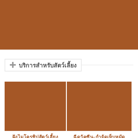
บริการสำหรับสัตว์เลี้ยง
ฝังไมโครชิปสัตว์เลี้ยง
ฉีดวัคซีน-กำจัดเห็บหมัด