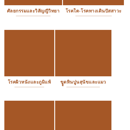
ศัลยกรรมและวิสัญญีวิทยา
โรคใต-โรคทางเดินปัสสาวะ
โรคผิวหนังและภูมิแพ้
ขููดหินปูนสุนัขและแมว